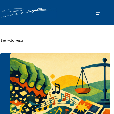
Pular
para
o
conteúdo
Tag
w.b. yeats