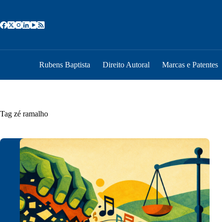
Pular
para
o
conteúdo
Rubens Baptista
Direito Autoral
Marcas e Patentes
Tag
zé ramalho