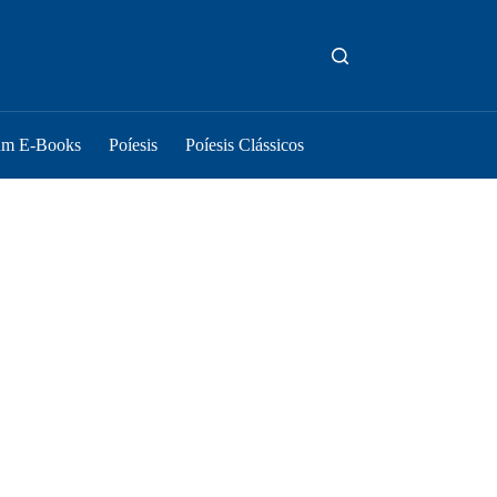
um E-Books
Poíesis
Poíesis Clássicos