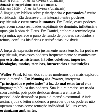
(Daniel 10:13 — Almeida Revista e Atualizada)
Amarás o teu próximo como a ti mesmo.
(Mateus 22:39 — Almeida Revista e Atualizada)
A linguagem bíblica sobre
principados e potestades
é muito
sofisticada. Ela descreve uma interação entre
poderes
espirituais
e
estruturas humanas
. Em Paulo, esses poderes
aparecem como realidades espirituais de domínio, influência e
oposição à obra de Deus. Em Daniel, embora a terminologia
seja outra, aparece o pano de fundo de poderes associados a
reinos, conflitos históricos e resistências invisíveis.
A força da expressão está justamente nessa tensão: há
poderes
espirituais
, mas esses poderes frequentemente se manifestam
por
estruturas, sistemas, hábitos coletivos, impérios,
ideologias, modas, técnicas, burocracias e instituições
.
Walter Wink
foi um dos autores modernos que mais explorou
essa dimensão. Em
Naming the Powers
, interpreta
“principados e potestades”
à luz do
mal estrutural
e da
linguagem bíblica dos poderes. Sua leitura precisa ser usada
com cautela, pois pode deslocar demais a ênfase da
pessoalidade demoníaca para a dimensão estrutural. Ainda
assim, ajuda o leitor moderno a perceber que os poderes não
operam apenas como tentação individual. Muitas vezes,
organizam ambientes
.