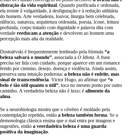
distração da vida espiritual
. Quando purificada e ordenada,
ela resiste à vulgaridade, à desfiguração e à redução utilitária
do homem. Arte verdadeira, louvor, liturgia bem celebrada,
silêncio, natureza, arquitetura ordenada, poesia, ícone, leitura
profunda, corpo tratado com dignidade e palavra dita com
verdade
reeducam a atenção
e devolvem ao homem uma
percepção mais alta da realidade.
Dostoiévski é frequentemente lembrado pela fórmula
“a
beleza salvará o mundo”
, associada a
O Idiota
. A frase
precisa ser lida com cuidado, porque aparece em um romance
ferido por cinismo, desejo, doença e violência. Ainda assim,
preserva uma intuição poderosa:
a beleza não é enfeite, mas
sinal de transcendência
. Victor Hugo, ao afirmar que
“o
belo é tão útil quanto o útil”
, toca no mesmo ponto por outro
caminho. A verdadeira beleza não é luxo; é
alimento da
alma
.
Se a neurobiologia mostra que o cérebro é moldado pela
contemplação repetida, então
a beleza também forma
. Se a
demonologia clássica ensina que o mal entra por imagens e
sugestões, então
a veerdadeira beleza é uma guarda
positiva da imaginação
.