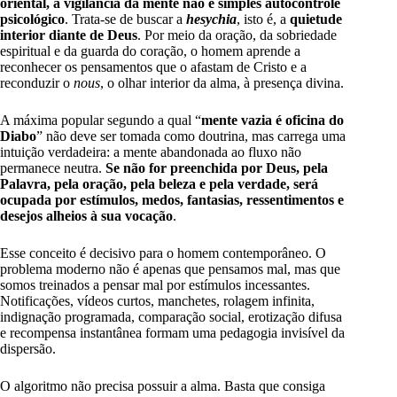
oriental, a vigilância da mente não é simples autocontrole
psicológico
. Trata-se de buscar a
hesychia
, isto é, a
quietude
interior diante de Deus
. Por meio da oração, da sobriedade
espiritual e da guarda do coração, o homem aprende a
reconhecer os pensamentos que o afastam de Cristo e a
reconduzir o
nous
, o olhar interior da alma, à presença divina.
A máxima popular segundo a qual “
mente vazia é oficina do
Diabo
” não deve ser tomada como doutrina, mas carrega uma
intuição verdadeira: a mente abandonada ao fluxo não
permanece neutra.
Se não for preenchida por Deus, pela
Palavra, pela oração, pela beleza e pela verdade, será
ocupada por estímulos, medos, fantasias, ressentimentos e
desejos alheios à sua vocação
.
Esse conceito é decisivo para o homem contemporâneo. O
problema moderno não é apenas que pensamos mal, mas que
somos treinados a pensar mal por estímulos incessantes.
Notificações, vídeos curtos, manchetes, rolagem infinita,
indignação programada, comparação social, erotização difusa
e recompensa instantânea formam uma pedagogia invisível da
dispersão.
O algoritmo não precisa possuir a alma. Basta que consiga