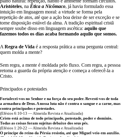
plano natural: repetição, hábito e ambiente formam circuitos.
Aristóteles
, na
Ética a Nicômaco
, já havia formulado essa
intuição em linguagem moral: a virtude se forma pela
repetição de atos, até que a ação boa deixe de ser exceção e se
torne disposição estável da alma. A tradição espiritual cristã
sempre soube disso em linguagem ascética:
aquilo que
fazemos todos os dias acaba formando aquilo que somos.
A
Regra de Vida
é a resposta prática a uma pergunta central:
quem molda a mente?
Sem regra, a mente é moldada pelo fluxo. Com regra, a pessoa
retoma a guarda da própria atenção e começa a oferecê-la a
Cristo.
Principados e potestades
Fortalecei-vos no Senhor e na força do seu poder. Revesti-vos de toda
a armadura de Deus. A nossa luta não é contra o sangue e a carne, mas
contra principados e potestades.
(Efésios 6:10-13 — Almeida Revista e Atualizada)
Cristo está acima de todo principado, potestade, poder e domínio.
Todas as coisas foram sujeitas debaixo dos seus pés.
(Efésios 1:20-22 — Almeida Revista e Atualizada)
O príncipe do reino da Pérsia resistiu, até que Miguel veio em auxílio.