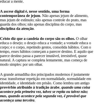
educar a mente.
A ascese digital é, nesse sentido, uma forma
contemporânea de jejum
. Não apenas jejum de alimento,
mas jejum de estímulo; não apenas controle do prato, mas
guarda dos olhos; não apenas disciplina do corpo, mas
disciplina da atenção
.
Cristo diz que a candeia do corpo são os olhos.
O olhar
educa o desejo; o desejo educa a vontade; a vontade educa o
corpo; e o corpo, repetindo gestos, consolida hábitos. Com o
tempo, esses hábitos começam a parecer destino. E aquilo que
parece destino passa a parecer imutável, irresistível, quase
natural. A captura se completa lentamente, mas começa de
modo simples: por um olhar.
A grande armadilha dos principados modernos é justamente
essa: transformar repetição em normalidade, normalidade em
identidade, e identidade em prisão. Como lembra um antigo
provérbio atribuído à tradição árabe
,
quando uma coisa
acontece pela primeira vez, talvez se repita ou talvez não;
mas, quando acontece pela segunda vez, é provável que
aconteça uma terceira
.