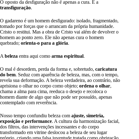
O oposto da desfiguração não é apenas a cura. É a
transfiguração
.
O gadareno é um homem desfigurado: isolado, fragmentado,
tomado por forças que o arrancam da própria humanidade.
Cristo o restitui. Mas a obra de Cristo vai além de devolver o
homem ao ponto zero. Ele não apenas cura o homem
quebrado;
orienta-o para a glória
.
A
beleza
entra aqui como
arma espiritual
.
O mal é desordem, perda da forma e, sobretudo,
caricatura
do bem
. Seduz com aparência de beleza, mas, com o tempo,
revela sua deformação. A beleza verdadeira, ao contrário, não
aprisiona o olhar no corpo como objeto;
ordena o olhar
,
chama a alma para cima, reeduca o desejo e recoloca o
homem diante de algo que não pode ser possuído, apenas
contemplado com reverência.
Nosso tempo confundiu beleza com
ajuste, simetria,
exposição e performance
. A cultura da harmonização facial,
dos filtros, das intervenções incessantes e do corpo
transformado em vitrine deslocou a beleza de seu lugar
próprio, criando uma falsa juventude tratada como obrigação.