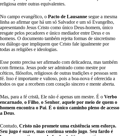
religiosa entre outras equivalentes.
No campo evangélico, o
Pacto de Lausanne
segue a mesma
linha ao afirmar que há um só Salvador e um só Evangelho,
apresentando Jesus Cristo como único Deus-homem, único
resgate pelos pecadores e único mediador entre Deus e os
homens. O documento também rejeita formas de sincretismo
ou diálogo que impliquem que Cristo fale igualmente por
todas as religiões e ideologias.
Esse ponto precisa ser afirmado com delicadeza, mas também
com firmeza. Jesus pode ser admirado como mestre por
céticos, filósofos, religiosos de outras tradições e pessoas sem
fé. Isso é importante e valioso, pois a boa-nova é oferecida a
todos os que a recebem com coração sincero e mente aberta.
Mas, para a fé cristã, Ele não é apenas um mestre. É o
Verbo
encarnado
,
o Filho
,
o Senhor
,
aquele por meio de quem o
homem encontra o Pai
.
É o único caminho pleno de acesso
a Deus
.
Contudo,
Cristo não promete uma existência sem esforço.
Seu jugo é suave, mas continua sendo jugo
.
Seu fardo é