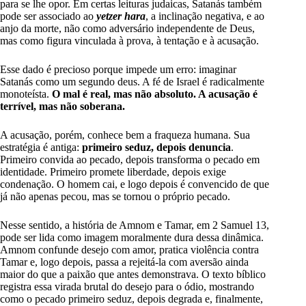
para se lhe opor. Em certas leituras judaicas, Satanás também
pode ser associado ao
yetzer hara
, a inclinação negativa, e ao
anjo da morte, não como adversário independente de Deus,
mas como figura vinculada à prova, à tentação e à acusação.
Esse dado é precioso porque impede um erro: imaginar
Satanás como um segundo deus. A fé de Israel é radicalmente
monoteísta.
O mal é real, mas não absoluto. A acusação é
terrível, mas não soberana.
A acusação, porém, conhece bem a fraqueza humana. Sua
estratégia é antiga:
primeiro seduz, depois denuncia
.
Primeiro convida ao pecado, depois transforma o pecado em
identidade. Primeiro promete liberdade, depois exige
condenação. O homem cai, e logo depois é convencido de que
já não apenas pecou, mas se tornou o próprio pecado.
Nesse sentido, a história de Amnom e Tamar, em 2 Samuel 13,
pode ser lida como imagem moralmente dura dessa dinâmica.
Amnom confunde desejo com amor, pratica violência contra
Tamar e, logo depois, passa a rejeitá-la com aversão ainda
maior do que a paixão que antes demonstrava. O texto bíblico
registra essa virada brutal do desejo para o ódio, mostrando
como o pecado primeiro seduz, depois degrada e, finalmente,