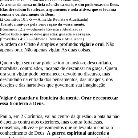
As armas da nossa milícia não são carnais, e sim poderosas em Deus.
Elas derrubam fortalezas, argumentos e toda altivez que se levanta
contra o conhecimento de Deus.
(2 Coríntios 10:3-5 — Almeida Revista e Atualizada)
Transformai-vos pela renovação da vossa mente.
(Romanos 12:2 — Almeida Revista e Atualizada)
Sobre tudo o que se deve guardar, guarda o coração.
(Provérbios 4:23 — Almeida Revista e Atualizada)
A ordem de Cristo é simples e profunda:
vigiai e orai
. Não
apenas orar. Não apenas vigiar. As duas coisas.
Quem vigia sem orar pode se tornar ansioso, desconfiado,
moralista, controlador, incapaz de descansar na graça. Quem
ora sem vigiar pode permanecer devoto no discurso, mas
descuidado na entrada dos pensamentos, das imagens, dos
desejos e das narrativas que governam sua imaginação.
Vigiar é guardar a fronteira da mente. Orar é reconectar
essa fronteira a Deus.
Paulo, em 2 Coríntios, vai ao centro da questão: a batalha não
é apenas contra atos exteriores, mas contra fortalezas,
conselhos, altivez e pensamentos que se levantam contra o
conhecimento de Deus.
A guerra espiritual antecede a