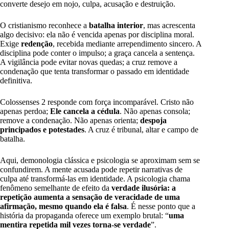
converte desejo em nojo, culpa, acusação e destruição.
O cristianismo reconhece a
batalha interior
, mas acrescenta
algo decisivo: ela não é vencida apenas por disciplina moral.
Exige
redenção
, recebida mediante arrependimento sincero. A
disciplina pode conter o impulso; a graça cancela a sentença.
A vigilância pode evitar novas quedas; a cruz remove a
condenação que tenta transformar o passado em identidade
definitiva.
Colossenses 2 responde com força incomparável. Cristo não
apenas perdoa;
Ele cancela a cédula
. Não apenas consola;
remove a condenação. Não apenas orienta;
despoja
principados e potestades
. A cruz é tribunal, altar e campo de
batalha.
Aqui, demonologia clássica e psicologia se aproximam sem se
confundirem. A mente acusada pode repetir narrativas de
culpa até transformá-las em identidade. A psicologia chama
fenômeno semelhante de efeito da
verdade ilusória: a
repetição aumenta a sensação de veracidade de uma
afirmação, mesmo quando ela é falsa
. É nesse ponto que a
história da propaganda oferece um exemplo brutal: “
uma
mentira repetida mil vezes torna-se verdade
”.