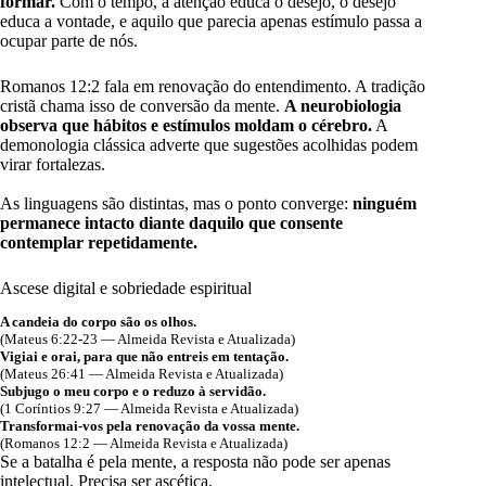
formar.
Com o tempo, a atenção educa o desejo, o desejo
educa a vontade, e aquilo que parecia apenas estímulo passa a
ocupar parte de nós.
Romanos 12:2 fala em renovação do entendimento. A tradição
cristã chama isso de conversão da mente.
A neurobiologia
observa que hábitos e estímulos moldam o cérebro.
A
demonologia clássica adverte que sugestões acolhidas podem
virar fortalezas.
As linguagens são distintas, mas o ponto converge:
ninguém
permanece intacto diante daquilo que consente
contemplar repetidamente.
Ascese digital e sobriedade espiritual
A candeia do corpo são os olhos.
(Mateus 6:22-23 — Almeida Revista e Atualizada)
Vigiai e orai, para que não entreis em tentação.
(Mateus 26:41 — Almeida Revista e Atualizada)
Subjugo o meu corpo e o reduzo à servidão.
(1 Coríntios 9:27 — Almeida Revista e Atualizada)
Transformai-vos pela renovação da vossa mente.
(Romanos 12:2 — Almeida Revista e Atualizada)
Se a batalha é pela mente, a resposta não pode ser apenas
intelectual. Precisa ser ascética.