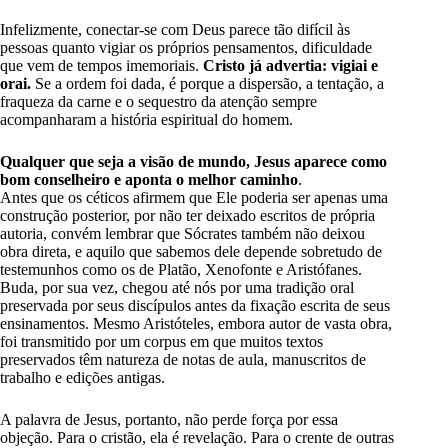
Infelizmente, conectar-se com Deus parece tão difícil às
pessoas quanto vigiar os próprios pensamentos, dificuldade
que vem de tempos imemoriais.
Cristo já advertia: vigiai e
orai.
Se a ordem foi dada, é porque a dispersão, a tentação, a
fraqueza da carne e o sequestro da atenção sempre
acompanharam a história espiritual do homem.
Qualquer que seja a visão de mundo, Jesus aparece como
bom conselheiro e aponta o melhor caminho
.
Antes que os céticos afirmem que Ele poderia ser apenas uma
construção posterior, por não ter deixado escritos de própria
autoria, convém lembrar que Sócrates também não deixou
obra direta, e aquilo que sabemos dele depende sobretudo de
testemunhos como os de Platão, Xenofonte e Aristófanes.
Buda, por sua vez, chegou até nós por uma tradição oral
preservada por seus discípulos antes da fixação escrita de seus
ensinamentos. Mesmo Aristóteles, embora autor de vasta obra,
foi transmitido por um corpus em que muitos textos
preservados têm natureza de notas de aula, manuscritos de
trabalho e edições antigas.
A palavra de Jesus, portanto, não perde força por essa
objeção. Para o cristão, ela é revelação. Para o crente de outras