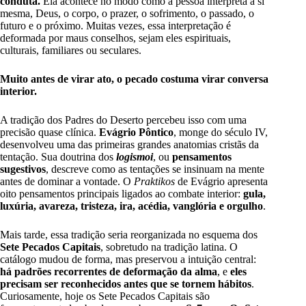
conduta.
Ela acontece no modo como a pessoa interpreta a si
mesma, Deus, o corpo, o prazer, o sofrimento, o passado, o
futuro e o próximo. Muitas vezes, essa interpretação é
deformada por maus conselhos, sejam eles espirituais,
culturais, familiares ou seculares.
Muito antes de virar ato, o pecado costuma virar conversa
interior.
A tradição dos Padres do Deserto percebeu isso com uma
precisão quase clínica.
Evágrio Pôntico
, monge do século IV,
desenvolveu uma das primeiras grandes anatomias cristãs da
tentação. Sua doutrina dos
logismoi
, ou
pensamentos
sugestivos
, descreve como as tentações se insinuam na mente
antes de dominar a vontade. O
Praktikos
de Evágrio apresenta
oito pensamentos principais ligados ao combate interior:
gula,
luxúria, avareza, tristeza, ira, acédia, vanglória e orgulho
.
Mais tarde, essa tradição seria reorganizada no esquema dos
Sete Pecados Capitais
, sobretudo na tradição latina. O
catálogo mudou de forma, mas preservou a intuição central:
há padrões recorrentes de deformação da alma
, e
eles
precisam ser reconhecidos antes que se tornem hábitos
.
Curiosamente, hoje os Sete Pecados Capitais são