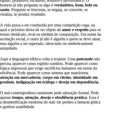
rápido, produtivo, escalável, rentável e performático. O
homem já não pergunta se algo é
verdadeiro, bom, belo ou
santo
. Pergunta se funciona, se engaja, se converte, se
viraliza, se produz resultado.
A vida passa a ser conduzida por uma competição cega, na
qual o próximo deixa de ser objeto de
amor e respeito
para se
tornar obstáculo, rival ou medida de comparação. Em nome da
aceitação social, o outro já não é alguém a quem se deve amar,
mas alguém a ser superado, silenciado ou simbolicamente
aniquilado.
Aqui a linguagem bíblica volta a respirar. Uma
potestade
não
precisa aparecer como espírito sombrio. Pode aparecer como
lógica impessoal que exige sacrifícios humanos em nome da
eficiência. Pode aparecer como sistema que transforma
atenção em mercadoria
,
corpo em vitrine
,
identidade em
produto
,
indignação em tráfego
e
desejo em dependência
.
O mal contemporâneo raramente pede adoração formal. Pede
apenas
tempo, atenção, desejo e obediência prática
. Essa é
a desmistificação moderna do mal: ele perdeu a fantasia gótica
e ganhou usabilidade.