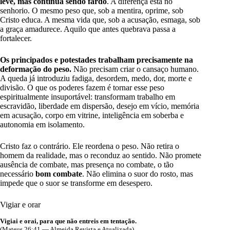
leve, mas continua sendo fardo
. A diferença está no
senhorio. O mesmo peso que, sob a mentira, oprime, sob
Cristo educa. A mesma vida que, sob a acusação, esmaga, sob
a graça amadurece. Aquilo que antes quebrava passa a
fortalecer.
Os principados e potestades trabalham precisamente na
deformação do peso.
Não precisam criar o cansaço humano.
A queda já introduziu fadiga, desordem, medo, dor, morte e
divisão. O que os poderes fazem é tornar esse peso
espiritualmente insuportável: transformam trabalho em
escravidão, liberdade em dispersão, desejo em vício, memória
em acusação, corpo em vitrine, inteligência em soberba e
autonomia em isolamento.
Cristo faz o contrário. Ele reordena o peso. Não retira o
homem da realidade, mas o reconduz ao sentido. Não promete
ausência de combate, mas presença no combate, o tão
necessário
bom combate
. Não elimina o suor do rosto, mas
impede que o suor se transforme em desespero.
Vigiar e orar
Vigiai e orai, para que não entreis em tentação.
(Mateus 26:41 — Almeida Revista e Atualizada)