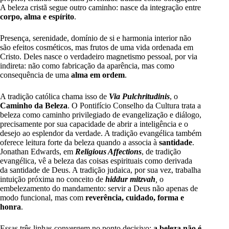
A beleza cristã segue outro caminho: nasce da integração entre
corpo, alma e espírito
.
Presença, serenidade, domínio de si e harmonia interior não
são efeitos cosméticos, mas frutos de uma vida ordenada em
Cristo. Deles nasce o verdadeiro magnetismo pessoal, por via
indireta: não como fabricação da aparência, mas como
consequência de uma
alma em ordem
.
A tradição católica chama isso de
Via Pulchritudinis
, o
Caminho da Beleza
. O Pontifício Conselho da Cultura trata a
beleza como caminho privilegiado de evangelização e diálogo,
precisamente por sua capacidade de abrir a inteligência e o
desejo ao esplendor da verdade. A tradição evangélica também
oferece leitura forte da beleza quando a associa à
santidade
.
Jonathan Edwards, em
Religious Affections
, de tradição
evangélica, vê a beleza das coisas espirituais como derivada
da santidade de Deus. A tradição judaica, por sua vez, trabalha
intuição próxima no conceito de
hiddur mitzvah
,
o
embelezamento do mandamento: servir a Deus não apenas de
modo funcional, mas com
reverência, cuidado, forma e
honra
.
Essas três linhas convergem no ponto decisivo:
a beleza não é