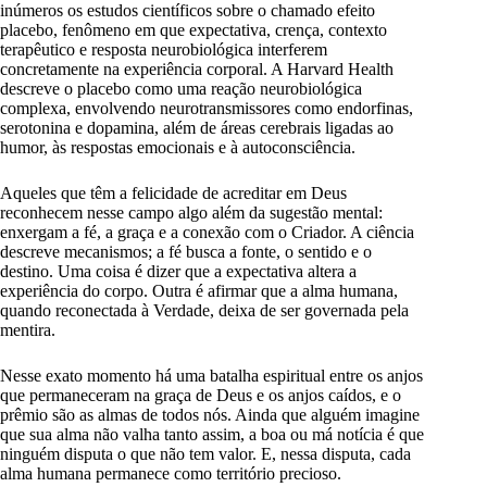
inúmeros os estudos científicos sobre o chamado efeito
placebo, fenômeno em que expectativa, crença, contexto
terapêutico e resposta neurobiológica interferem
concretamente na experiência corporal. A Harvard Health
descreve o placebo como uma reação neurobiológica
complexa, envolvendo neurotransmissores como endorfinas,
serotonina e dopamina, além de áreas cerebrais ligadas ao
humor, às respostas emocionais e à autoconsciência.
Aqueles que têm a felicidade de acreditar em Deus
reconhecem nesse campo algo além da sugestão mental:
enxergam a fé, a graça e a conexão com o Criador. A ciência
descreve mecanismos; a fé busca a fonte, o sentido e o
destino. Uma coisa é dizer que a expectativa altera a
experiência do corpo. Outra é afirmar que a alma humana,
quando reconectada à Verdade, deixa de ser governada pela
mentira.
Nesse exato momento há uma batalha espiritual entre os anjos
que permaneceram na graça de Deus e os anjos caídos, e o
prêmio são as almas de todos nós. Ainda que alguém imagine
que sua alma não valha tanto assim, a boa ou má notícia é que
ninguém disputa o que não tem valor. E, nessa disputa, cada
alma humana permanece como território precioso.