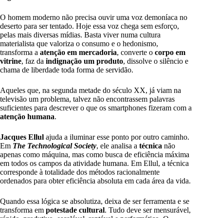
O homem moderno não precisa ouvir uma voz demoníaca no
deserto para ser tentado. Hoje essa voz chega sem esforço,
pelas mais diversas mídias. Basta viver numa cultura
materialista que valoriza o consumo e o hedonismo,
transforma a
atenção em mercadoria
, converte o
corpo em
vitrine
, faz da
indignação um produto
, dissolve o silêncio e
chama de liberdade toda forma de servidão.
Aqueles que, na segunda metade do século XX, já viam na
televisão um problema, talvez não encontrassem palavras
suficientes para descrever o que os smartphones fizeram com a
atenção humana
.
Jacques Ellul
ajuda a iluminar esse ponto por outro caminho.
Em
The Technological Society
, ele analisa a
técnica
não
apenas como máquina, mas como busca de eficiência máxima
em todos os campos da atividade humana. Em Ellul, a técnica
corresponde à totalidade dos métodos racionalmente
ordenados para obter eficiência absoluta em cada área da vida.
Quando essa lógica se absolutiza, deixa de ser ferramenta e se
transforma em
potestade cultural
. Tudo deve ser mensurável,