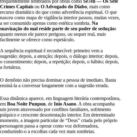
frequentemente lembrados por obras como
Se7en — Os Sete
Crimes Capitais
ou
O Advogado do Diabo
, mais como
recurso dramático do que como advertência espiritual.
O que
nasceu como mapa de vigilância interior passou, muitas vezes,
a ser consumido apenas como estética sombria.
Na
suavização do mal reside parte de seu poder de sedução:
quanto menos ele parece perigoso, ou sequer real, mais
facilmente se oferece como espetáculo.
A sequência espiritual é reconhecível: primeiro vem a
sugestão; depois, a atenção; depois, o diálogo interior; depois,
o consentimento; depois, a repetição; depois, o hábito; depois,
a fortaleza.
O demônio não precisa dominar a pessoa de imediato. Basta
ensiná-la a conversar longamente com a sugestão errada.
Essa dinâmica aparece, em linguagem literária contemporânea,
em
Boa Noite Punpun
, de
Inio Asano
. A obra acompanha
um jovem atravessado por conflitos familiares, sofrimento
psíquico e crescente desorientação interior. Em determinado
momento, a imagem particular de “Deus” criada pelo próprio
personagem passa a operar como voz deformadora,
conduzindo-o a escolhas cada vez mais sombrias.