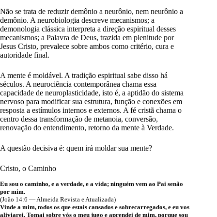
Não se trata de reduzir demônio a neurônio, nem neurônio a
demônio. A neurobiologia descreve mecanismos; a
demonologia clássica interpreta a direção espiritual desses
mecanismos; a Palavra de Deus, trazida em plenitude por
Jesus Cristo, prevalece sobre ambos como critério, cura e
autoridade final.
A mente é moldável. A tradição espiritual sabe disso há
séculos. A neurociência contemporânea chama essa
capacidade de neuroplasticidade, isto é, a aptidão do sistema
nervoso para modificar sua estrutura, função e conexões em
resposta a estímulos internos e externos. A fé cristã chama o
centro dessa transformação de metanoia, conversão,
renovação do entendimento, retorno da mente à Verdade.
A questão decisiva é: quem irá moldar sua mente?
Cristo, o Caminho
Eu sou o caminho, e a verdade, e a vida; ninguém vem ao Pai senão
por mim.
(João 14:6 — Almeida Revista e Atualizada)
Vinde a mim, todos os que estais cansados e sobrecarregados, e eu vos
aliviarei. Tomai sobre vós o meu jugo e aprendei de mim, porque sou