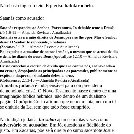
Não basta fugir do feio. É preciso
habitar o belo
.
Satanás como acusador
Satanás respondeu ao Senhor: Porventura, Jó debalde teme a Deus?
(Jó 1:6-12 — Almeida Revista e Atualizada)
Satanás estava à mão direita de Josué, para se lhe opor. Mas o Senhor
disse: O Senhor te repreende, ó Satanás.
(Zacarias 3:1-2 — Almeida Revista e Atualizada)
Foi expulso o acusador de nossos irmãos, o mesmo que os acusa de dia
e de noite diante do nosso Deus.
(Apocalipse 12:10 — Almeida Revista e
Atualizada)
Cristo cancelou o escrito de dívida que era contra nós, encravando-o
na cruz; e, despojando os principados e as potestades, publicamente os
expôs ao desprezo, triunfando deles na cruz.
(Colossenses 2:13-15 — Almeida Revista e Atualizada)
A
matriz judaica
é indispensável para compreender a
demonologia cristã. O Novo Testamento nasce dentro de uma
imaginação bíblica hebraica, não dentro de um dualismo
pagão. O próprio Cristo afirmou que nem um jota, nem um til
se omitiria da Lei sem que tudo fosse cumprido.
Na tradição judaica,
ha-satan
aparece muitas vezes como
adversário
ou
acusador
. Em Jó, questiona a fidelidade do
justo. Em Zacarias, põe-se à direita do sumo sacerdote Josué