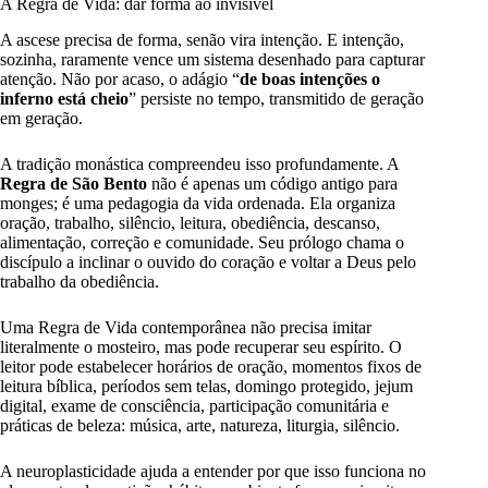
A Regra de Vida: dar forma ao invisível
A ascese precisa de forma, senão vira intenção. E intenção,
sozinha, raramente vence um sistema desenhado para capturar
atenção. Não por acaso, o adágio “
de boas intenções o
inferno está cheio
” persiste no tempo, transmitido de geração
em geração.
A tradição monástica compreendeu isso profundamente. A
Regra de São Bento
não é apenas um código antigo para
monges; é uma pedagogia da vida ordenada. Ela organiza
oração, trabalho, silêncio, leitura, obediência, descanso,
alimentação, correção e comunidade. Seu prólogo chama o
discípulo a inclinar o ouvido do coração e voltar a Deus pelo
trabalho da obediência.
Uma Regra de Vida contemporânea não precisa imitar
literalmente o mosteiro, mas pode recuperar seu espírito. O
leitor pode estabelecer horários de oração, momentos fixos de
leitura bíblica, períodos sem telas, domingo protegido, jejum
digital, exame de consciência, participação comunitária e
práticas de beleza: música, arte, natureza, liturgia, silêncio.
A neuroplasticidade ajuda a entender por que isso funciona no