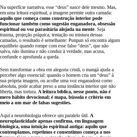
Na superfície narrativa, esse “deus” nasce dele mesmo. Mas,
em uma leitura espiritual, a imagem permite outra camada:
aquilo que começa como construção interior pode
funcionar também como sugestão enganadora, obsessão
espiritual ou voz parasitária alojada na mente
. Seja
trauma, projeção psíquica, tentação ou mistura dessas
camadas, o resultado é semelhante: Punpun só encontra algum
equilíbrio quando rompe com esse falso “deus”, que não
salva, não ilumina e não conduz à verdade, mas acusa,
confunde e aprofunda a queda.
Sem transformar a obra em alegoria cristã, o mangá ajuda a
perceber algo essencial: quando o homem cria um “deus” à
sua própria imagem, ou acolhe uma voz enganadora como
absoluta, pode acabar preso a uma instância interior que não
liberta, mas tortura.
A leitura bíblica, nesse ponto, não é
mero hábito devocional; é mapa, bússola e critério em
meio a um mar de falsas sugestões.
Aqui a neurobiologia oferece um paralelo útil.
A
neuroplasticidade apenas confirma, em linguagem
biológica, uma intuição espiritual antiga: aquilo que
contemplamos, repetimos e consentimos começa a nos