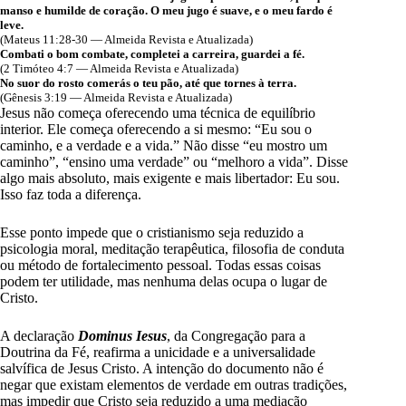
manso e humilde de coração. O meu jugo é suave, e o meu fardo é
leve.
(Mateus 11:28-30 — Almeida Revista e Atualizada)
Combati o bom combate, completei a carreira, guardei a fé.
(2 Timóteo 4:7 — Almeida Revista e Atualizada)
No suor do rosto comerás o teu pão, até que tornes à terra.
(Gênesis 3:19 — Almeida Revista e Atualizada)
Jesus não começa oferecendo uma técnica de equilíbrio
interior. Ele começa oferecendo a si mesmo: “Eu sou o
caminho, e a verdade e a vida.” Não disse “eu mostro um
caminho”, “ensino uma verdade” ou “melhoro a vida”. Disse
algo mais absoluto, mais exigente e mais libertador: Eu sou.
Isso faz toda a diferença.
Esse ponto impede que o cristianismo seja reduzido a
psicologia moral, meditação terapêutica, filosofia de conduta
ou método de fortalecimento pessoal. Todas essas coisas
podem ter utilidade, mas nenhuma delas ocupa o lugar de
Cristo.
A declaração
Dominus Iesus
, da Congregação para a
Doutrina da Fé, reafirma a unicidade e a universalidade
salvífica de Jesus Cristo. A intenção do documento não é
negar que existam elementos de verdade em outras tradições,
mas impedir que Cristo seja reduzido a uma mediação