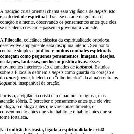
A tradição cristã oriental chama essa vigilância de
nepsis
, isto
é,
sobriedade espiritual
. Trata-se da arte de guardar o
coração e a mente, observando os pensamentos antes que eles
se instalem, cresçam e passem a governar a vontade.
A
Filocalia
, coletânea clássica da espiritualidade ortodoxa,
desenvolve amplamente essa disciplina interior. Seu ponto
central é simples e profundo:
muitos combates espirituais
começam como pequenos pensamentos, imagens, desejos,
irritações, fantasias, medos ou justificativas
. Esses
movimentos interiores são chamados de
logismoi
. Estudos
sobre a Filocalia definem a
nepsis
como guarda do coração e
do
nous
(mente, intelecto ou “olho interior” da alma) contra os
logismoi
, inseparável da oração.
Por isso, a vigilância cristã não é paranoia religiosa, mas
atenção sóbria. É perceber o pensamento antes que ele vire
diálogo, o diálogo antes que vire consentimento, o
consentimento antes que vire hábito, e o hábito antes que se
torne fortaleza.
Na
tradição hesicasta, ligada à espiritualidade cristã