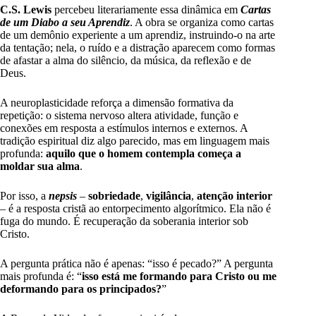
C.S. Lewis
percebeu literariamente essa dinâmica em
Cartas
de um Diabo a seu Aprendiz
. A obra se organiza como cartas
de um demônio experiente a um aprendiz, instruindo-o na arte
da tentação; nela, o ruído e a distração aparecem como formas
de afastar a alma do silêncio, da música, da reflexão e de
Deus.
A neuroplasticidade reforça a dimensão formativa da
repetição: o sistema nervoso altera atividade, função e
conexões em resposta a estímulos internos e externos. A
tradição espiritual diz algo parecido, mas em linguagem mais
profunda:
aquilo que o homem contempla começa a
moldar sua alma
.
Por isso, a
nepsis
–
sobriedade
,
vigilância
,
atenção interior
– é a resposta cristã ao entorpecimento algorítmico. Ela não é
fuga do mundo. É recuperação da soberania interior sob
Cristo.
A pergunta prática não é apenas: “isso é pecado?” A pergunta
mais profunda é: “
isso está me formando para Cristo ou me
deformando para os principados?
”