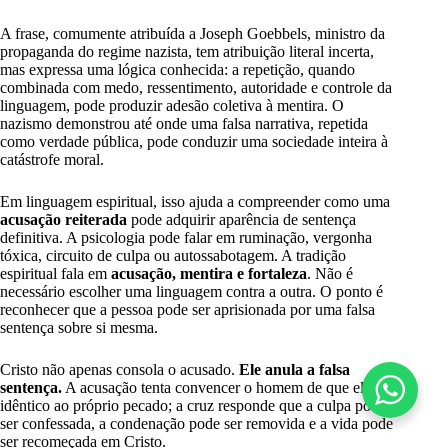
A frase, comumente atribuída a Joseph Goebbels, ministro da
propaganda do regime nazista, tem atribuição literal incerta,
mas expressa uma lógica conhecida: a repetição, quando
combinada com medo, ressentimento, autoridade e controle da
linguagem, pode produzir adesão coletiva à mentira. O
nazismo demonstrou até onde uma falsa narrativa, repetida
como verdade pública, pode conduzir uma sociedade inteira à
catástrofe moral.
Em linguagem espiritual, isso ajuda a compreender como uma
acusação reiterada
pode adquirir aparência de sentença
definitiva. A psicologia pode falar em ruminação, vergonha
tóxica, circuito de culpa ou autossabotagem. A tradição
espiritual fala em
acusação, mentira e fortaleza
. Não é
necessário escolher uma linguagem contra a outra. O ponto é
reconhecer que a pessoa pode ser aprisionada por uma falsa
sentença sobre si mesma.
Cristo não apenas consola o acusado.
Ele anula a falsa
sentença.
A acusação tenta convencer o homem de que ele é
idêntico ao próprio pecado; a cruz responde que a culpa pode
ser confessada, a condenação pode ser removida e a vida pode
ser recomeçada em Cristo.