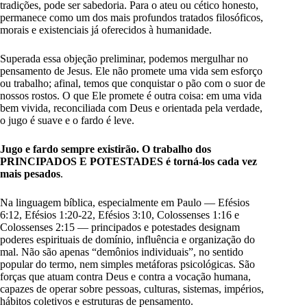
tradições, pode ser sabedoria. Para o ateu ou cético honesto,
permanece como um dos mais profundos tratados filosóficos,
morais e existenciais já oferecidos à humanidade.
Superada essa objeção preliminar, podemos mergulhar no
pensamento de Jesus. Ele não promete uma vida sem esforço
ou trabalho; afinal, temos que conquistar o pão com o suor de
nossos rostos. O que Ele promete é outra coisa: em uma vida
bem vivida, reconciliada com Deus e orientada pela verdade,
o jugo é suave e o fardo é leve.
Jugo e fardo sempre existirão. O trabalho dos
PRINCIPADOS E POTESTADES é torná-los cada vez
mais pesados
.
Na linguagem bíblica, especialmente em Paulo — Efésios
6:12, Efésios 1:20-22, Efésios 3:10, Colossenses 1:16 e
Colossenses 2:15 — principados e potestades designam
poderes espirituais de domínio, influência e organização do
mal. Não são apenas “demônios individuais”, no sentido
popular do termo, nem simples metáforas psicológicas. São
forças que atuam contra Deus e contra a vocação humana,
capazes de operar sobre pessoas, culturas, sistemas, impérios,
hábitos coletivos e estruturas de pensamento.