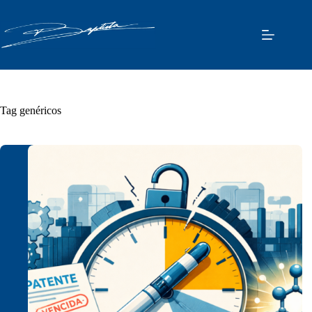
Pular
para
o
conteúdo
Tag
genéricos