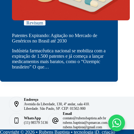
Revisum
Patentes Expirando: Agitação no Mercado de
Genéricos no Brasil até 2030
Indústria farmacêutica nacional se mobiliza com a
expiração de 1.500 patentes e já começa a lançar
medicamentos mais baratos, como o “Ozempic
brasileiro” O que…
Endereço
Avenida da Liberdade, 130, 4º andar, sala 410.
Liberdade. São Paulo, SP. CEP: 01502-900
Email
WhatsApp
contato@rubensbaptista.adv.br
(11) 98579 5136
rubens.baptista@spmarcas.com.br
rubens.baptista@gmail.com
Copyright © 2026 • Rubens Baptista •
tecnologia iD. criação