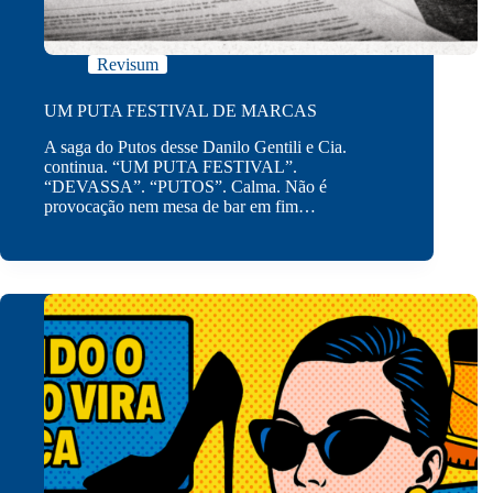
Revisum
UM PUTA FESTIVAL DE MARCAS
A saga do Putos desse Danilo Gentili e Cia.
continua. “UM PUTA FESTIVAL”.
“DEVASSA”. “PUTOS”. Calma. Não é
provocação nem mesa de bar em fim…