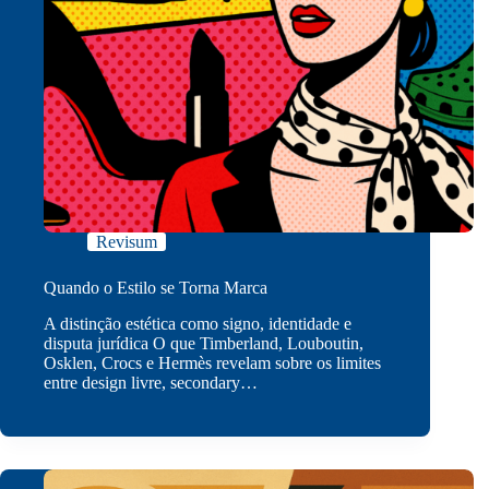
Revisum
Quando o Estilo se Torna Marca
A distinção estética como signo, identidade e
disputa jurídica O que Timberland, Louboutin,
Osklen, Crocs e Hermès revelam sobre os limites
entre design livre, secondary…