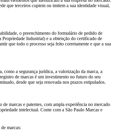
demais elementos que identificam a sua empresa no mercado.
ede que terceiros copiem ou imitem a sua identidade visual,
iabilidade, o preenchimento do formulário de pedido de
Propriedade Industrial) e a obtenção do certificado de
antir que todo o processo seja feito corretamente e que a sua
a, como a segurança jurídica, a valorização da marca, a
 registro de marcas é um investimento no futuro do seu
rminado, desde que seja renovada nos prazos estipulados.
ro de marcas e patentes, com ampla experiência no mercado
propriedade intelectual. Conte com a São Paulo Marcas e
o de marcas: