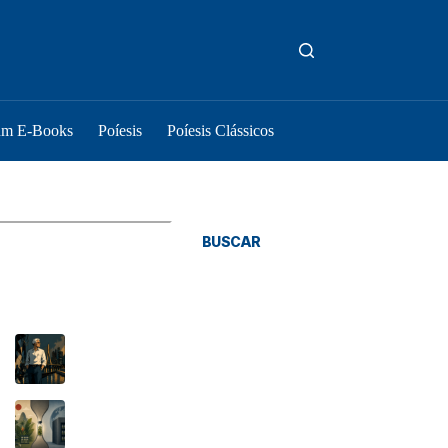
um E-Books
Poíesis
Poíesis Clássicos
squisar
BUSCAR
osts Recentes
As coisas são como são
O Tratado de Budapeste e o novo gargalo
brasileiro