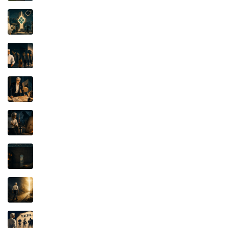
PIX: quando uma marca de alto renome vira
questão de soberania
A Luta pelo Significado: a função essencial da
marca é distinguir
Iluminismo e Propriedade Intelectual: a lâmpada
que não se apagou
ULTRASEVEN, ULTRAMAN E O CONTRATO
KAIJU: O Documento de 1976
IFOOD x KEETA: O SEGREDO, O APLICATIVO
E A JUSTIÇA
PROSPERIDADE BÍBLICA: o dinheiro, o poder e
a verdadeira fonte da riqueza
QUANDO O PERSONAGEM PAGA A CONTA:
Mafalda, Pato Donald e o poder invisível do
catálogo