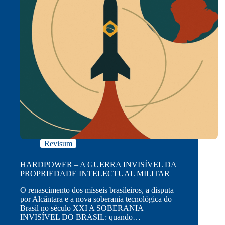
Revisum
HARDPOWER – A GUERRA INVISÍVEL DA
PROPRIEDADE INTELECTUAL MILITAR
O renascimento dos mísseis brasileiros, a disputa
por Alcântara e a nova soberania tecnológica do
Brasil no século XXI A SOBERANIA
INVISÍVEL DO BRASIL: quando…