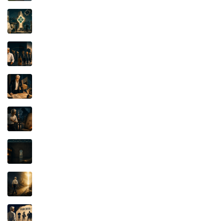
PIX: quando uma marca de alto renome vira
questão de soberania
A Luta pelo Significado: a função essencial da
marca é distinguir
Iluminismo e Propriedade Intelectual: a lâmpada
que não se apagou
ULTRASEVEN, ULTRAMAN E O CONTRATO
KAIJU: O Documento de 1976
IFOOD x KEETA: O SEGREDO, O APLICATIVO
E A JUSTIÇA
PROSPERIDADE BÍBLICA: o dinheiro, o poder e
a verdadeira fonte da riqueza
QUANDO O PERSONAGEM PAGA A CONTA:
Mafalda, Pato Donald e o poder invisível do
catálogo