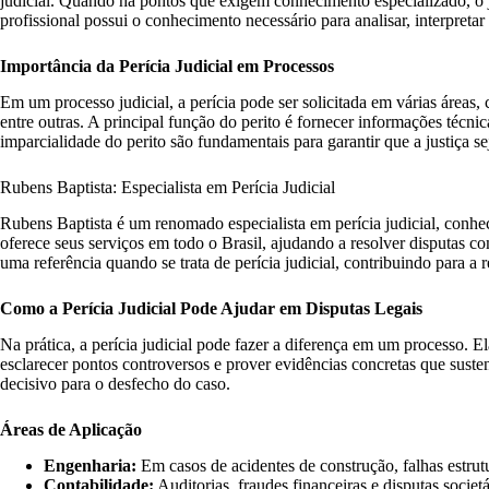
judicial. Quando há pontos que exigem conhecimento especializado, o ju
profissional possui o conhecimento necessário para analisar, interpreta
Importância da Perícia Judicial em Processos
Em um processo judicial, a perícia pode ser solicitada em várias áreas,
entre outras. A principal função do perito é fornecer informações técni
imparcialidade do perito são fundamentais para garantir que a justiça sej
Rubens Baptista: Especialista em Perícia Judicial
Rubens Baptista é um renomado especialista em perícia judicial, conhec
oferece seus serviços em todo o Brasil, ajudando a resolver disputas c
uma referência quando se trata de perícia judicial, contribuindo para a
Como a Perícia Judicial Pode Ajudar em Disputas Legais
Na prática, a perícia judicial pode fazer a diferença em um processo. E
esclarecer pontos controversos e prover evidências concretas que suste
decisivo para o desfecho do caso.
Áreas de Aplicação
Engenharia:
Em casos de acidentes de construção, falhas estrut
Contabilidade:
Auditorias, fraudes financeiras e disputas societá