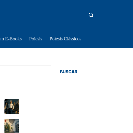
um E-Books
Poíesis
Poíesis Clássicos
squisar
BUSCAR
osts Recentes
As coisas são como são
O Tratado de Budapeste e o novo gargalo
brasileiro