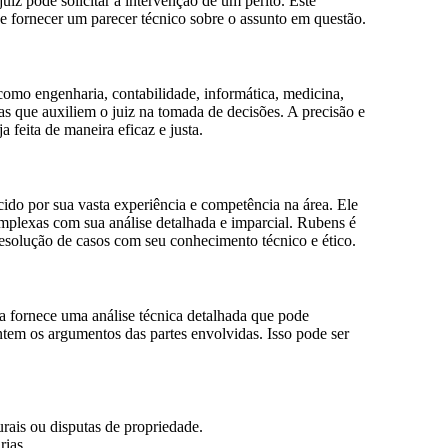
iz pode solicitar a intervenção de um perito. Este
r e fornecer um parecer técnico sobre o assunto em questão.
 como engenharia, contabilidade, informática, medicina,
cas que auxiliem o juiz na tomada de decisões. A precisão e
a feita de maneira eficaz e justa.
ido por sua vasta experiência e competência na área. Ele
omplexas com sua análise detalhada e imparcial. Rubens é
 resolução de casos com seu conhecimento técnico e ético.
la fornece uma análise técnica detalhada que pode
ntem os argumentos das partes envolvidas. Isso pode ser
urais ou disputas de propriedade.
rias.