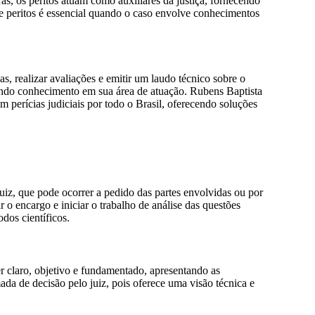
s, os peritos atuam como auxiliares da justiça, fornecendo
e peritos é essencial quando o caso envolve conhecimentos
as, realizar avaliações e emitir um laudo técnico sobre o
fundo conhecimento em sua área de atuação. Rubens Baptista
perícias judiciais por todo o Brasil, oferecendo soluções
uiz, que pode ocorrer a pedido das partes envolvidas ou por
 o encargo e iniciar o trabalho de análise das questões
dos científicos.
er claro, objetivo e fundamentado, apresentando as
ada de decisão pelo juiz, pois oferece uma visão técnica e