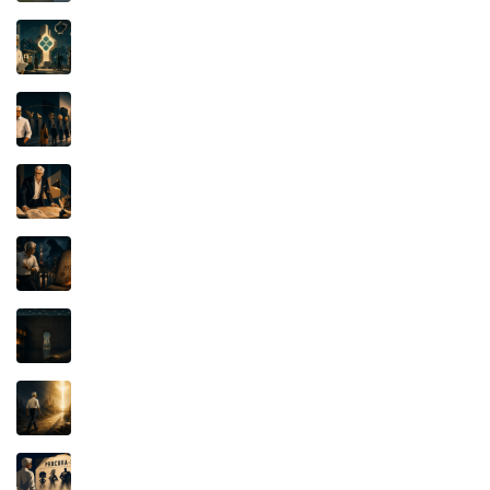
PIX: quando uma marca de alto renome vira
questão de soberania
A Luta pelo Significado: a função essencial da
marca é distinguir
Iluminismo e Propriedade Intelectual: a lâmpada
que não se apagou
ULTRASEVEN, ULTRAMAN E O CONTRATO
KAIJU: O Documento de 1976
IFOOD x KEETA: O SEGREDO, O APLICATIVO
E A JUSTIÇA
PROSPERIDADE BÍBLICA: o dinheiro, o poder e
a verdadeira fonte da riqueza
QUANDO O PERSONAGEM PAGA A CONTA:
Mafalda, Pato Donald e o poder invisível do
catálogo