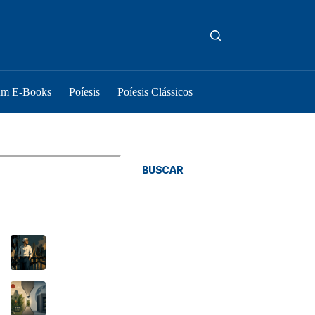
um E-Books
Poíesis
Poíesis Clássicos
squisar
BUSCAR
osts Recentes
As coisas são como são
O Tratado de Budapeste e o novo gargalo
brasileiro