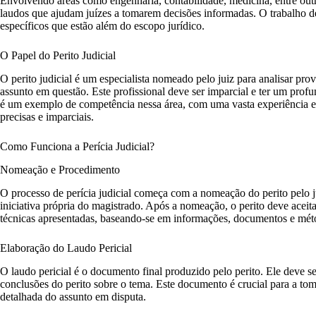
Envolvendo áreas como engenharia, contabilidade, medicina, entre outra
laudos que ajudam juízes a tomarem decisões informadas. O trabalho d
específicos que estão além do escopo jurídico.
O Papel do Perito Judicial
O perito judicial é um especialista nomeado pelo juiz para analisar prov
assunto em questão. Este profissional deve ser imparcial e ter um pro
é um exemplo de competência nessa área, com uma vasta experiência em 
precisas e imparciais.
Como Funciona a Perícia Judicial?
Nomeação e Procedimento
O processo de perícia judicial começa com a nomeação do perito pelo j
iniciativa própria do magistrado. Após a nomeação, o perito deve aceitar
técnicas apresentadas, baseando-se em informações, documentos e méto
Elaboração do Laudo Pericial
O laudo pericial é o documento final produzido pelo perito. Ele deve s
conclusões do perito sobre o tema. Este documento é crucial para a tom
detalhada do assunto em disputa.