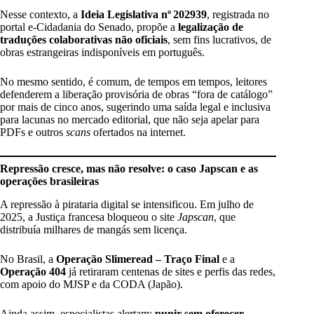
Nesse contexto, a
Ideia Legislativa nº
202939
, registrada no
portal e-Cidadania do Senado, propõe a
legalização de
traduções colaborativas não oficiais
, sem fins lucrativos, de
obras estrangeiras indisponíveis em português.
No mesmo sentido, é comum, de tempos em tempos, leitores
defenderem a liberação provisória de obras “fora de catálogo”
por mais de cinco anos, sugerindo uma saída legal e inclusiva
para lacunas no mercado editorial, que não seja apelar para
PDFs e outros
scans
ofertados na internet.
Repressão cresce, mas não resolve: o caso Japscan e as
operações brasileiras
A repressão à pirataria digital se intensificou. Em julho de
2025, a Justiça francesa bloqueou o site
Japscan
, que
distribuía milhares de mangás sem licença.
No Brasil, a
Operação Slimeread – Traço Final
e a
Operação 404
já retiraram centenas de sites e perfis das redes,
com apoio do MJSP e da CODA (Japão).
Ainda assim, especialistas alertam:
punir sem oferecer