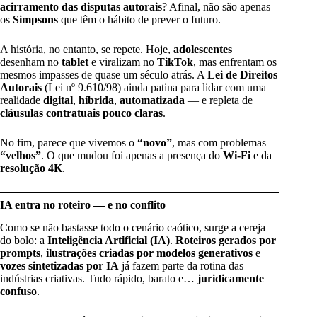
acirramento das disputas autorais
? Afinal, não são apenas
os
Simpsons
que têm o hábito de prever o futuro.
A história, no entanto, se repete. Hoje,
adolescentes
desenham no
tablet
e viralizam no
TikTok
, mas enfrentam os
mesmos impasses de quase um século atrás. A
Lei de Direitos
Autorais
(Lei nº 9.610/98) ainda patina para lidar com uma
realidade
digital
,
híbrida
,
automatizada
— e repleta de
cláusulas contratuais pouco claras
.
No fim, parece que vivemos o
“novo”
, mas com problemas
“velhos”
. O que mudou foi apenas a presença do
Wi-Fi
e da
resolução 4K
.
IA entra no roteiro — e no conflito
Como se não bastasse todo o cenário caótico, surge a cereja
do bolo: a
Inteligência Artificial (IA)
.
Roteiros gerados por
prompts
,
ilustrações criadas por modelos generativos
e
vozes sintetizadas por IA
já fazem parte da rotina das
indústrias criativas. Tudo rápido, barato e…
juridicamente
confuso
.