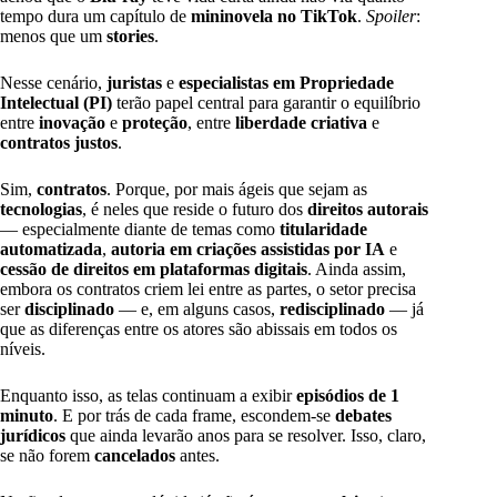
tempo dura um capítulo de
mininovela no TikTok
.
Spoiler
:
menos que um
stories
.
Nesse cenário,
juristas
e
especialistas em Propriedade
Intelectual (PI)
terão papel central para garantir o equilíbrio
entre
inovação
e
proteção
, entre
liberdade criativa
e
contratos justos
.
Sim,
contratos
. Porque, por mais ágeis que sejam as
tecnologias
, é neles que reside o futuro dos
direitos autorais
— especialmente diante de temas como
titularidade
automatizada
,
autoria em criações assistidas por IA
e
cessão de direitos em plataformas digitais
. Ainda assim,
embora os contratos criem lei entre as partes, o setor precisa
ser
disciplinado
— e, em alguns casos,
redisciplinado
— já
que as diferenças entre os atores são abissais em todos os
níveis.
Enquanto isso, as telas continuam a exibir
episódios de 1
minuto
. E por trás de cada frame, escondem-se
debates
jurídicos
que ainda levarão anos para se resolver. Isso, claro,
se não forem
cancelados
antes.