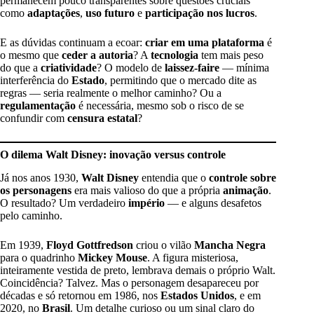
permanecem pouco transparentes sobre questões cruciais
como
adaptações
,
uso futuro
e
participação nos lucros
.
E as dúvidas continuam a ecoar:
criar em uma plataforma
é
o mesmo que
ceder a autoria
? A
tecnologia
tem mais peso
do que a
criatividade
? O modelo de
laissez-faire
— mínima
interferência do
Estado
, permitindo que o mercado dite as
regras — seria realmente o melhor caminho? Ou a
regulamentação
é necessária, mesmo sob o risco de se
confundir com
censura estatal
?
O dilema Walt Disney: inovação versus controle
Já nos anos 1930,
Walt Disney
entendia que o
controle sobre
os personagens
era mais valioso do que a própria
animação
.
O resultado? Um verdadeiro
império
— e alguns desafetos
pelo caminho.
Em 1939,
Floyd Gottfredson
criou o vilão
Mancha Negra
para o quadrinho
Mickey Mouse
. A figura misteriosa,
inteiramente vestida de preto, lembrava demais o próprio Walt.
Coincidência? Talvez. Mas o personagem desapareceu por
décadas e só retornou em 1986, nos
Estados Unidos
, e em
2020, no
Brasil
. Um detalhe curioso ou um sinal claro do