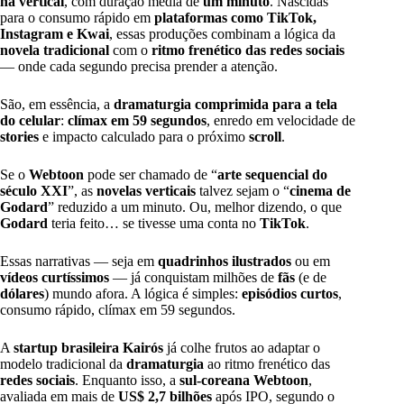
na vertical
, com duração média de
um minuto
. Nascidas
para o consumo rápido em
plataformas como TikTok,
Instagram e Kwai
, essas produções combinam a lógica da
novela tradicional
com o
ritmo frenético das redes sociais
— onde cada segundo precisa prender a atenção.
São, em essência, a
dramaturgia comprimida para a tela
do celular
:
clímax em 59 segundos
, enredo em velocidade de
stories
e impacto calculado para o próximo
scroll
.
Se o
Webtoon
pode ser chamado de “
arte sequencial do
século XXI
”, as
novelas verticais
talvez sejam o “
cinema de
Godard
” reduzido a um minuto. Ou, melhor dizendo, o que
Godard
teria feito… se tivesse uma conta no
TikTok
.
Essas narrativas — seja em
quadrinhos ilustrados
ou em
vídeos curtíssimos
— já conquistam milhões de
fãs
(e de
dólares
) mundo afora. A lógica é simples:
episódios curtos
,
consumo rápido, clímax em 59 segundos.
A
startup brasileira Kairós
já colhe frutos ao adaptar o
modelo tradicional da
dramaturgia
ao ritmo frenético das
redes sociais
. Enquanto isso, a
sul-coreana Webtoon
,
avaliada em mais de
US$ 2,7 bilhões
após IPO, segundo o