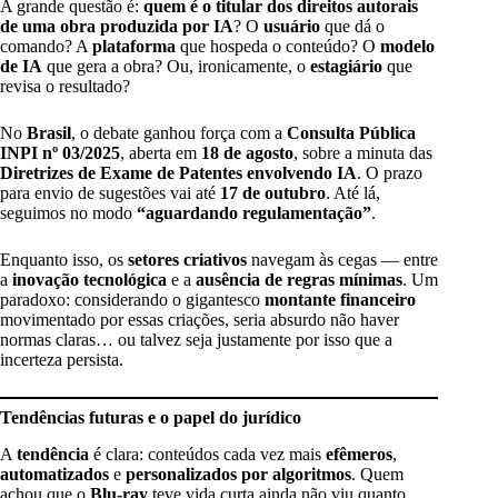
A grande questão é:
quem é o titular dos direitos autorais
de uma obra produzida por IA
? O
usuário
que dá o
comando? A
plataforma
que hospeda o conteúdo? O
modelo
de IA
que gera a obra? Ou, ironicamente, o
estagiário
que
revisa o resultado?
No
Brasil
, o debate ganhou força com a
Consulta Pública
INPI nº 03/2025
, aberta em
18 de agosto
, sobre a minuta das
Diretrizes de Exame de Patentes envolvendo IA
. O prazo
para envio de sugestões vai até
17 de outubro
. Até lá,
seguimos no modo
“aguardando regulamentação”
.
Enquanto isso, os
setores criativos
navegam às cegas — entre
a
inovação tecnológica
e a
ausência de regras mínimas
. Um
paradoxo: considerando o gigantesco
montante financeiro
movimentado por essas criações, seria absurdo não haver
normas claras… ou talvez seja justamente por isso que a
incerteza persista.
Tendências futuras e o papel do jurídico
A
tendência
é clara: conteúdos cada vez mais
efêmeros
,
automatizados
e
personalizados por algoritmos
. Quem
achou que o
Blu-ray
teve vida curta ainda não viu quanto