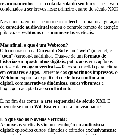
relacionamentos
— e a
cola da sola do seu tênis
— estavam
condenados a ser breves neste primeiro quarto do século XXI?
Nesse meio-tempo — e no meio do
feed
— uma nova geração
de
conteúdo audiovisual
tomou o controle remoto da atenção
pública: os
webtoons
e as
mininovelas verticais
.
Mas afinal, o que é um Webtoon?
O termo nasceu na
Coreia do Sul
e une “
web
” (internet) e
“
toon
” (cartoon/quadrinho). Trata-se de um
formato de
histórias em quadrinhos digitais
, publicados em capítulos
curtos e de
rolagem vertical
— feitos sob medida para leitura
em
celulares
e
apps
. Diferente dos
quadrinhos impressos
, o
Webtoon
explora a experiência de
leitura contínua no
digital
, com
narrativas dinâmicas
,
cores vibrantes
e
linguagem adaptada ao
scroll infinito
.
É, no fim das contas, a
arte sequencial do século XXI
. E
quem disse que o
Will Eisner
não era um visionário?
E o que são as Novelas Verticais?
As
novelas verticais
são uma evolução do
audiovisual
digital
: episódios curtos, filmados e editados
exclusivamente