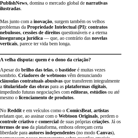
PublishNews
, domina o mercado global de
narrativas
ilustradas
.
Mas junto com a
inovação
, surgem também os velhos
problemas da
Propriedade Intelectual (PI)
:
contratos
nebulosos
,
cessões de direitos
questionáveis e a eterna
insegurança jurídica
— que, ao contrário das
novelas
verticais
, parece ter vida bem longa.
A velha disputa: quem é o dono da criação?
Apesar do
brilho das telas
, o
bastidor
é muitas vezes
sombrio.
Criadores de webtoons
vêm denunciando
cláusulas contratuais abusivas
que transferem integralmente
a
titularidade das obras
para as
plataformas digitais
,
impedindo futuras negociações com
editoras
,
estúdios
ou até
mesmo o
licenciamento de produtos
.
No
Reddit
e em veículos como o
ComicsBeat
,
artistas
relatam que, ao assinar com o
Webtoon Originals
, perdem o
controle criativo
e
comercial
de suas próprias
criações
. Já os
termos de uso
da plataforma, embora ofereçam certa
liberdade para
autores independentes
(no modo
Canvas
),