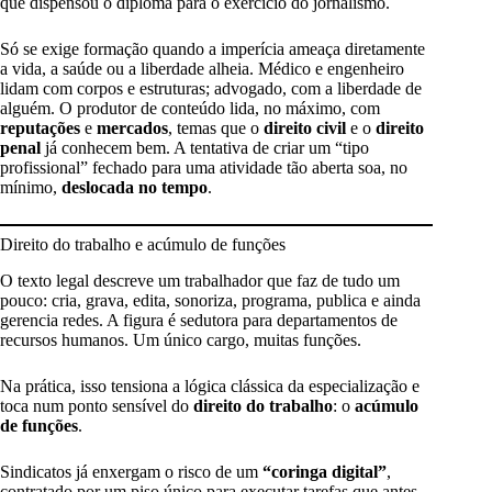
que dispensou o diploma para o exercício do jornalismo.
Só se exige formação quando a imperícia ameaça diretamente
a vida, a saúde ou a liberdade alheia. Médico e engenheiro
lidam com corpos e estruturas; advogado, com a liberdade de
alguém. O produtor de conteúdo lida, no máximo, com
reputações
e
mercados
, temas que o
direito civil
e o
direito
penal
já conhecem bem. A tentativa de criar um “tipo
profissional” fechado para uma atividade tão aberta soa, no
mínimo,
deslocada no tempo
.
Direito do trabalho e acúmulo de funções
O texto legal descreve um trabalhador que faz de tudo um
pouco: cria, grava, edita, sonoriza, programa, publica e ainda
gerencia redes. A figura é sedutora para departamentos de
recursos humanos. Um único cargo, muitas funções.
Na prática, isso tensiona a lógica clássica da especialização e
toca num ponto sensível do
direito do trabalho
: o
acúmulo
de funções
.
Sindicatos já enxergam o risco de um
“coringa digital”
,
contratado por um piso único para executar tarefas que antes