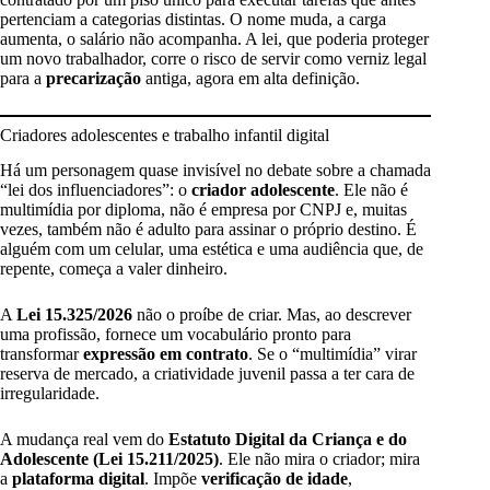
pertenciam a categorias distintas. O nome muda, a carga
aumenta, o salário não acompanha. A lei, que poderia proteger
um novo trabalhador, corre o risco de servir como verniz legal
para a
precarização
antiga, agora em alta definição.
Criadores adolescentes e trabalho infantil digital
Há um personagem quase invisível no debate sobre a chamada
“lei dos influenciadores”: o
criador adolescente
. Ele não é
multimídia por diploma, não é empresa por CNPJ e, muitas
vezes, também não é adulto para assinar o próprio destino. É
alguém com um celular, uma estética e uma audiência que, de
repente, começa a valer dinheiro.
A
Lei 15.325/2026
não o proíbe de criar. Mas, ao descrever
uma profissão, fornece um vocabulário pronto para
transformar
expressão em contrato
. Se o “multimídia” virar
reserva de mercado, a criatividade juvenil passa a ter cara de
irregularidade.
A mudança real vem do
Estatuto Digital da Criança e do
Adolescente (Lei 15.211/2025)
. Ele não mira o criador; mira
a
plataforma digital
. Impõe
verificação de idade
,