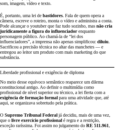
som, imagem, vídeo e texto.
É, portanto, uma lei de
bastidores
. Fala de quem opera a
câmera, escreve o roteiro, monta o vídeo e administra a conta.
Pode alcançar o youtuber que faz tudo sozinho, mas
não cria
juridicamente a figura do influenciador
enquanto
personagem público. Ao chamá-la de “lei dos
influenciadores”, a imprensa não apenas simplificou:
diluiu
.
Sacrificou a precisão técnica no altar das manchetes — e
entregou ao leitor um produto com mais marketing do que
substância.
Liberdade profissional e exigência de diploma
No meio desse equívoco semântico reaparece um dilema
constitucional antigo. Ao definir o multimídia como
profissional de nível superior ou técnico, a lei flerta com a
exigência de formação formal
para uma atividade que, até
aqui, se organizava sobretudo pela prática.
O
Supremo Tribunal Federal
já decidiu, mais de uma vez,
que o
livre exercício profissional
é regra e a restrição,
exceção raríssima. Foi assim no julgamento do
RE 511.961
,