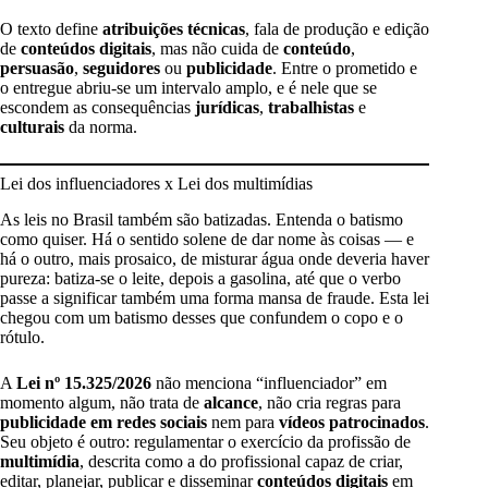
O texto define
atribuições técnicas
, fala de produção e edição
de
conteúdos digitais
, mas não cuida de
conteúdo
,
persuasão
,
seguidores
ou
publicidade
. Entre o prometido e
o entregue abriu-se um intervalo amplo, e é nele que se
escondem as consequências
jurídicas
,
trabalhistas
e
culturais
da norma.
Lei dos influenciadores x Lei dos multimídias
As leis no Brasil também são batizadas. Entenda o batismo
como quiser. Há o sentido solene de dar nome às coisas — e
há o outro, mais prosaico, de misturar água onde deveria haver
pureza: batiza-se o leite, depois a gasolina, até que o verbo
passe a significar também uma forma mansa de fraude. Esta lei
chegou com um batismo desses que confundem o copo e o
rótulo.
A
Lei nº 15.325/2026
não menciona “influenciador” em
momento algum, não trata de
alcance
, não cria regras para
publicidade em redes sociais
nem para
vídeos patrocinados
.
Seu objeto é outro: regulamentar o exercício da profissão de
multimídia
, descrita como a do profissional capaz de criar,
editar, planejar, publicar e disseminar
conteúdos digitais
em