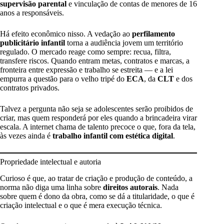
supervisão parental
e vinculação de contas de menores de 16
anos a responsáveis.
Há efeito econômico nisso. A vedação ao
perfilamento
publicitário infantil
torna a audiência jovem um território
regulado. O mercado reage como sempre: recua, filtra,
transfere riscos. Quando entram metas, contratos e marcas, a
fronteira entre expressão e trabalho se estreita — e a lei
empurra a questão para o velho tripé do
ECA
, da
CLT
e dos
contratos privados.
Talvez a pergunta não seja se adolescentes serão proibidos de
criar, mas quem responderá por eles quando a brincadeira virar
escala. A internet chama de talento precoce o que, fora da tela,
às vezes ainda é
trabalho infantil com estética digital
.
Propriedade intelectual e autoria
Curioso é que, ao tratar de criação e produção de conteúdo, a
norma não diga uma linha sobre
direitos autorais
. Nada
sobre quem é dono da obra, como se dá a titularidade, o que é
criação intelectual e o que é mera execução técnica.