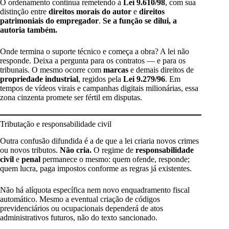
O ordenamento continua remetendo à
Lei 9.610/98
, com sua
distinção entre
direitos morais do autor
e
direitos
patrimoniais do empregador
.
Se a função se dilui, a
autoria também.
Onde termina o suporte técnico e começa a obra? A lei não
responde. Deixa a pergunta para os contratos — e para os
tribunais. O mesmo ocorre com
marcas
e demais direitos de
propriedade industrial
, regidos pela
Lei 9.279/96
. Em
tempos de vídeos virais e campanhas digitais milionárias, essa
zona cinzenta promete ser fértil em disputas.
Tributação e responsabilidade civil
Outra confusão difundida é a de que a lei criaria novos crimes
ou novos tributos.
Não cria.
O regime de
responsabilidade
civil
e
penal
permanece o mesmo: quem ofende, responde;
quem lucra, paga impostos conforme as regras já existentes.
Não há alíquota específica nem novo enquadramento fiscal
automático. Mesmo a eventual criação de códigos
previdenciários ou ocupacionais dependerá de atos
administrativos futuros, não do texto sancionado.