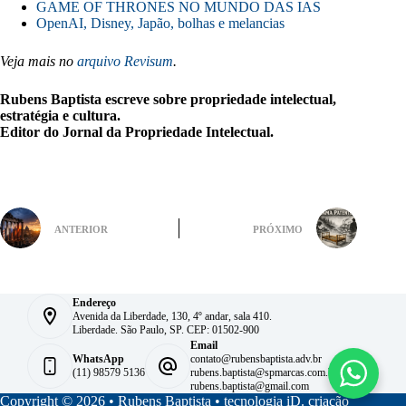
GAME OF THRONES NO MUNDO DAS IAS
OpenAI, Disney, Japão, bolhas e melancias
Veja mais no
arquivo Revisum
.
Rubens Baptista escreve sobre propriedade intelectual,
estratégia e cultura.
Editor do Jornal da Propriedade Intelectual.
ANTERIOR
PRÓXIMO
Endereço
Avenida da Liberdade, 130, 4º andar, sala 410.
Liberdade. São Paulo, SP. CEP: 01502-900
Email
WhatsApp
contato@rubensbaptista.adv.br
(11) 98579 5136
rubens.baptista@spmarcas.com.br
rubens.baptista@gmail.com
Copyright © 2026 • Rubens Baptista •
tecnologia iD. criação