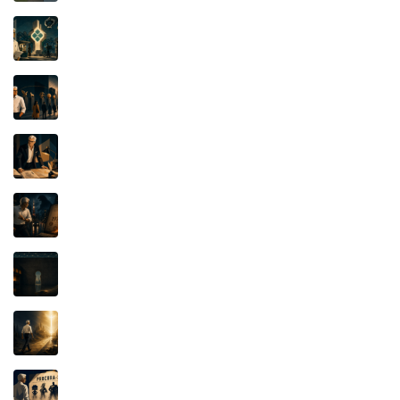
PIX: quando uma marca de alto renome vira
questão de soberania
A Luta pelo Significado: a função essencial da
marca é distinguir
Iluminismo e Propriedade Intelectual: a lâmpada
que não se apagou
ULTRASEVEN, ULTRAMAN E O CONTRATO
KAIJU: O Documento de 1976
IFOOD x KEETA: O SEGREDO, O APLICATIVO
E A JUSTIÇA
PROSPERIDADE BÍBLICA: o dinheiro, o poder e
a verdadeira fonte da riqueza
QUANDO O PERSONAGEM PAGA A CONTA:
Mafalda, Pato Donald e o poder invisível do
catálogo