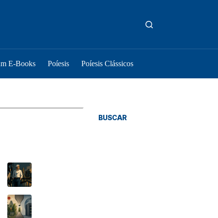
um E-Books
Poíesis
Poíesis Clássicos
squisar
BUSCAR
osts Recentes
As coisas são como são
O Tratado de Budapeste e o novo gargalo
brasileiro