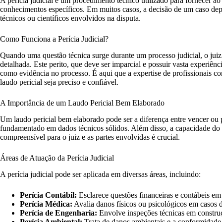
A perícia judicial é um procedimento técnico utilizado para fornecer a
conhecimentos específicos. Em muitos casos, a decisão de um caso depe
técnicos ou científicos envolvidos na disputa.
Como Funciona a Perícia Judicial?
Quando uma questão técnica surge durante um processo judicial, o jui
detalhada. Este perito, que deve ser imparcial e possuir vasta experiên
como evidência no processo. É aqui que a expertise de profissionais co
laudo pericial seja preciso e confiável.
A Importância de um Laudo Pericial Bem Elaborado
Um laudo pericial bem elaborado pode ser a diferença entre vencer ou p
fundamentado em dados técnicos sólidos. Além disso, a capacidade do 
compreensível para o juiz e as partes envolvidas é crucial.
Áreas de Atuação da Perícia Judicial
A perícia judicial pode ser aplicada em diversas áreas, incluindo:
Perícia Contábil:
Esclarece questões financeiras e contábeis em l
Perícia Médica:
Avalia danos físicos ou psicológicos em casos 
Perícia de Engenharia:
Envolve inspeções técnicas em construçõ
Perícia Ambiental:
Trata de danos ambientais e a conformidad