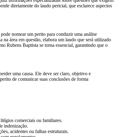
o juiz informações especializadas sobre questões que exigem
nde diretamente do laudo pericial, que esclarece aspectos
z pode nomear um perito para conduzir uma análise
cia na área em questão, elabora um laudo que será utilizado
mo Rubens Baptista se torna essencial, garantindo que o
erder uma causa. Ele deve ser claro, objetivo e
perito de comunicar suas conclusões de forma
itígios comerciais ou familiares.
de indenização.
es, acidentes ou falhas estruturais.
e com regulamentos.